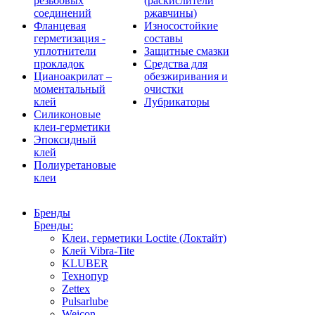
резьбовых
(раскислители
соединений
ржавчины)
Фланцевая
Износостойкие
герметизация -
составы
уплотнители
Защитные смазки
прокладок
Средства для
Цианоакрилат –
обезжиривания и
моментальный
очистки
клей
Лубрикаторы
Силиконовые
клеи-герметики
Эпоксидный
клей
Полиуретановые
клеи
Бренды
Бренды:
Клеи, герметики Loctite (Локтайт)
Клей Vibra-Tite
KLUBER
Технопур
Zettex
Pulsarlube
Weicon