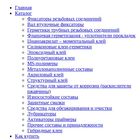
Главная
Каталог
Фиксаторы резьбовых соединений
Вал втулочные фиксаторы
Герметики трубных резьбовых соединений
Фланцевая герметизация - уплотнители прокладок
Цианоакрилат – моментальный клей
Силиконовые клеи-герметики
Эпоксидный клей
Полиуретановые клеи
MS-полимеры
Металлонаполненные составы
Акриловый клей
Структурный клей
Средства для защиты от коррозии (раскислители
ржавчины)
Износостойкие составы
Защитные смазки
Средства для обезжиривания и очистки
Лубрикаторы
Активаторы праймеры
Прочие составы и принадлежности
Гибридные клеи
Как купить