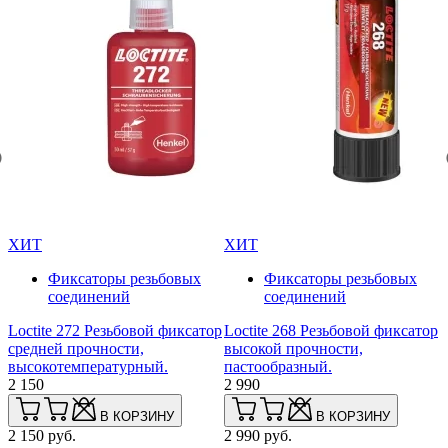
ХИТ
ХИТ
Фиксаторы резьбовых
Фиксаторы резьбовых
соединений
соединений
L
Loctite 272 Резьбовой фиксатор
Loctite 268 Резьбовой фиксатор
а
средней прочности,
высокой прочности,
(
высокотемпературный.
пастообразный.
2
2 150
2 990
В КОРЗИНУ
В КОРЗИНУ
2
2 150 руб.
2 990 руб.