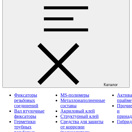
Каталог
Фиксаторы
MS-полимеры
Актива
резьбовых
Металлонаполненные
прайм
соединений
составы
Прочие
Вал втулочные
Акриловый клей
и
фиксаторы
Структурный клей
принад
Герметики
Средства для защиты
Гибрид
трубных
от коррозии