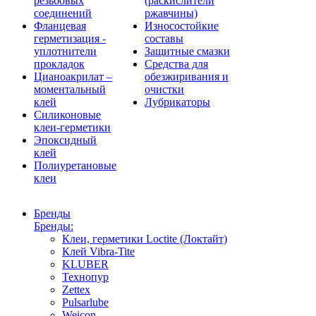
резьбовых
(раскислители
соединений
ржавчины)
Фланцевая
Износостойкие
герметизация -
составы
уплотнители
Защитные смазки
прокладок
Средства для
Цианоакрилат –
обезжиривания и
моментальный
очистки
клей
Лубрикаторы
Силиконовые
клеи-герметики
Эпоксидный
клей
Полиуретановые
клеи
Бренды
Бренды:
Клеи, герметики Loctite (Локтайт)
Клей Vibra-Tite
KLUBER
Технопур
Zettex
Pulsarlube
Weicon