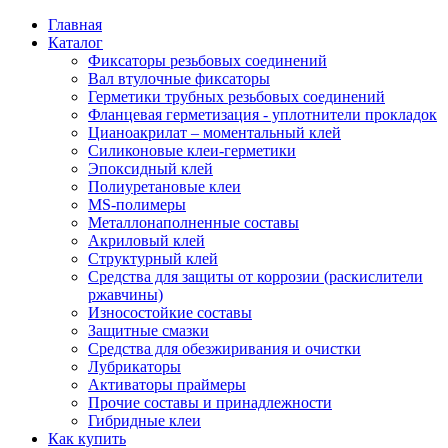
Главная
Каталог
Фиксаторы резьбовых соединений
Вал втулочные фиксаторы
Герметики трубных резьбовых соединений
Фланцевая герметизация - уплотнители прокладок
Цианоакрилат – моментальный клей
Силиконовые клеи-герметики
Эпоксидный клей
Полиуретановые клеи
MS-полимеры
Металлонаполненные составы
Акриловый клей
Структурный клей
Средства для защиты от коррозии (раскислители
ржавчины)
Износостойкие составы
Защитные смазки
Средства для обезжиривания и очистки
Лубрикаторы
Активаторы праймеры
Прочие составы и принадлежности
Гибридные клеи
Как купить