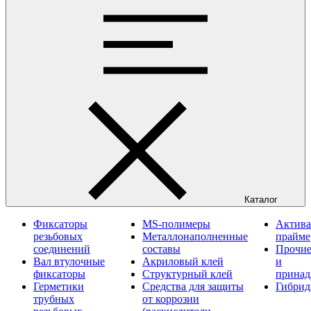
Каталог
Фиксаторы
MS-полимеры
Актива
резьбовых
Металлонаполненные
прайм
соединений
составы
Прочие
Вал втулочные
Акриловый клей
и
фиксаторы
Структурный клей
принад
Герметики
Средства для защиты
Гибрид
трубных
от коррозии