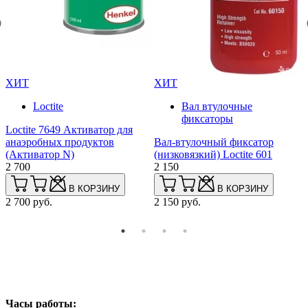
ХИТ
ХИТ
Loctite
Вал втулочные
фиксаторы
Loctite 7649 Активатор для
р
анаэробных продуктов
Вал-втулочный фиксатор
L
(Активатор N)
(низковязкий) Loctite 601
с
2 700
2 150
в
2
В КОРЗИНУ
В КОРЗИНУ
2 700 руб.
2 150 руб.
2
Часы работы: