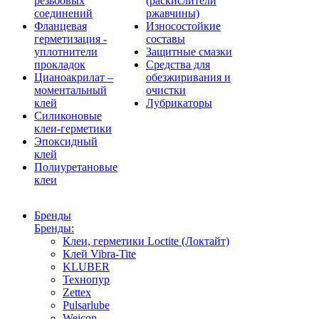
резьбовых
(раскислители
соединений
ржавчины)
Фланцевая
Износостойкие
герметизация -
составы
уплотнители
Защитные смазки
прокладок
Средства для
Цианоакрилат –
обезжиривания и
моментальный
очистки
клей
Лубрикаторы
Силиконовые
клеи-герметики
Эпоксидный
клей
Полиуретановые
клеи
Бренды
Бренды:
Клеи, герметики Loctite (Локтайт)
Клей Vibra-Tite
KLUBER
Технопур
Zettex
Pulsarlube
Weicon