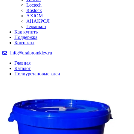
Loctech
Roslock
AXIOM
АНАКРОЛ
Гермикон
Как купить
Поддержка
Контакты
info@uralpromkley.ru
Главная
Каталог
Полиуретановые клеи