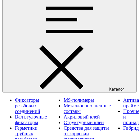
Каталог
Фиксаторы
MS-полимеры
Актива
резьбовых
Металлонаполненные
прайм
соединений
составы
Прочие
Вал втулочные
Акриловый клей
и
фиксаторы
Структурный клей
принад
Герметики
Средства для защиты
Гибрид
трубных
от коррозии