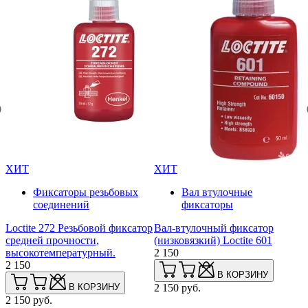
ХИТ
ХИТ
Фиксаторы резьбовых
Вал втулочные
соединений
фиксаторы
L
р
Loctite 272 Резьбовой фиксатор
Вал-втулочный фиксатор
а
средней прочности,
(низковязкий) Loctite 601
(
высокотемпературный.
2 150
2
2 150
В КОРЗИНУ
В КОРЗИНУ
2 150 руб.
2
2 150 руб.