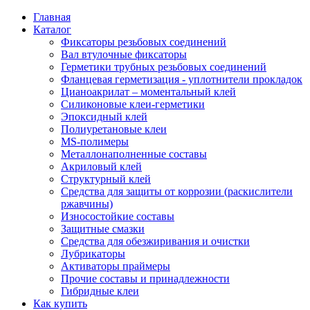
Главная
Каталог
Фиксаторы резьбовых соединений
Вал втулочные фиксаторы
Герметики трубных резьбовых соединений
Фланцевая герметизация - уплотнители прокладок
Цианоакрилат – моментальный клей
Силиконовые клеи-герметики
Эпоксидный клей
Полиуретановые клеи
MS-полимеры
Металлонаполненные составы
Акриловый клей
Структурный клей
Средства для защиты от коррозии (раскислители
ржавчины)
Износостойкие составы
Защитные смазки
Средства для обезжиривания и очистки
Лубрикаторы
Активаторы праймеры
Прочие составы и принадлежности
Гибридные клеи
Как купить