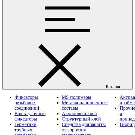
Каталог
Фиксаторы
MS-полимеры
Актива
резьбовых
Металлонаполненные
прайм
соединений
составы
Прочие
Вал втулочные
Акриловый клей
и
фиксаторы
Структурный клей
принад
Герметики
Средства для защиты
Гибрид
трубных
от коррозии