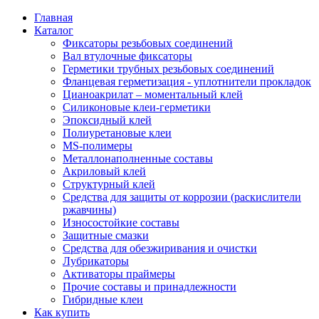
Главная
Каталог
Фиксаторы резьбовых соединений
Вал втулочные фиксаторы
Герметики трубных резьбовых соединений
Фланцевая герметизация - уплотнители прокладок
Цианоакрилат – моментальный клей
Силиконовые клеи-герметики
Эпоксидный клей
Полиуретановые клеи
MS-полимеры
Металлонаполненные составы
Акриловый клей
Структурный клей
Средства для защиты от коррозии (раскислители
ржавчины)
Износостойкие составы
Защитные смазки
Средства для обезжиривания и очистки
Лубрикаторы
Активаторы праймеры
Прочие составы и принадлежности
Гибридные клеи
Как купить