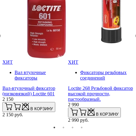
ХИТ
ХИТ
Вал втулочные
Фиксаторы резьбовых
фиксаторы
соединений
L
р
Вал-втулочный фиксатор
Loctite 268 Резьбовой фиксатор
а
(низковязкий) Loctite 601
высокой прочности,
(
2 150
пастообразный.
2
2 990
В КОРЗИНУ
2 150 руб.
В КОРЗИНУ
2
2 990 руб.