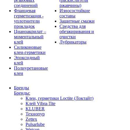
резьбовых
(раскислители
соединений
ржавчины)
Фланцевая
Износостойкие
герметизация -
составы
уплотнители
Защитные смазки
прокладок
Средства для
Цианоакрилат –
обезжиривания и
моментальный
очистки
клей
Лубрикаторы
Силиконовые
клеи-герметики
Эпоксидный
клей
Полиуретановые
клеи
Бренды
Бренды:
Клеи, герметики Loctite (Локтайт)
Клей Vibra-Tite
KLUBER
Технопур
Zettex
Pulsarlube
Weicon