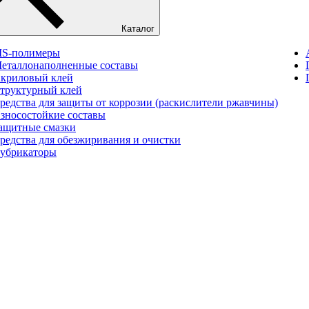
Каталог
S-полимеры
еталлонаполненные составы
криловый клей
труктурный клей
редства для защиты от коррозии (раскислители ржавчины)
зносостойкие составы
ащитные смазки
редства для обезжиривания и очистки
убрикаторы