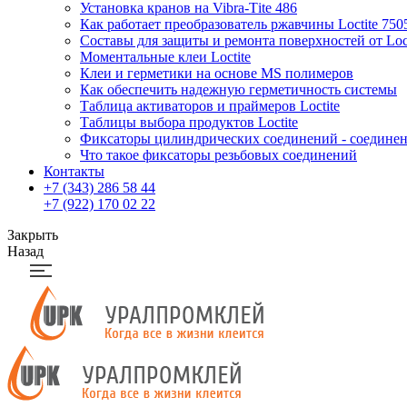
Установка кранов на Vibra-Тite 486
Как работает преобразователь ржавчины Loctite 750
Составы для защиты и ремонта поверхностей от Loct
Моментальные клеи Loctite
Клеи и герметики на основе MS полимеров
Как обеспечить надежную герметичность системы
Таблица активаторов и праймеров Loctite
Таблицы выбора продуктов Loctite
Фиксаторы цилиндрических соединений - соединени
Что такое фиксаторы резьбовых соединений
Контакты
+7 (343) 286 58 44
+7 (922) 170 02 22
Закрыть
Назад