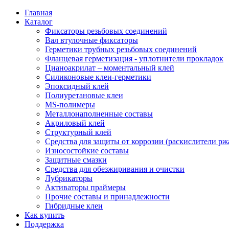
Главная
Каталог
Фиксаторы резьбовых соединений
Вал втулочные фиксаторы
Герметики трубных резьбовых соединений
Фланцевая герметизация - уплотнители прокладок
Цианоакрилат – моментальный клей
Силиконовые клеи-герметики
Эпоксидный клей
Полиуретановые клеи
MS-полимеры
Металлонаполненные составы
Акриловый клей
Структурный клей
Средства для защиты от коррозии (раскислители р
Износостойкие составы
Защитные смазки
Средства для обезжиривания и очистки
Лубрикаторы
Активаторы праймеры
Прочие составы и принадлежности
Гибридные клеи
Как купить
Поддержка