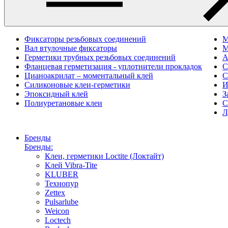
Фиксаторы резьбовых соединений
M
Вал втулочные фиксаторы
М
Герметики трубных резьбовых соединений
А
Фланцевая герметизация - уплотнители прокладок
С
Цианоакрилат – моментальный клей
С
Силиконовые клеи-герметики
И
Эпоксидный клей
З
Полиуретановые клеи
С
Л
Бренды
Бренды:
Клеи, герметики Loctite (Локтайт)
Клей Vibra-Tite
KLUBER
Технопур
Zettex
Pulsarlube
Weicon
Loctech